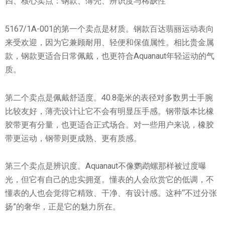
四、核心卖点：钢款、薄壳、辨识度与稀缺性
5167/1A-001的第一个卖点是材质。钢款百达翡丽运动表向
来受欢迎，因为它兼顾耐用、轻便和保值属性。相比贵金属
款，钢款更适合日常佩戴，也更符合Aquanaut年轻运动的气
质。
第二个卖点是佩戴舒适度。40.8毫米的表径对多数男士手腕
比较友好，薄壳设计让它不会有明显压手感。钢带版本比橡
胶带更有分量，也更适合正式场合。对一些用户来说，橡胶
带更运动，钢带则更成熟、更有质感。
第三个卖点是辨识度。Aquanaut不像鹦鹉螺那样被过度曝
光，但它有自己的忠实拥趸。懂表的人会欣赏它的低调，不
懂表的人也会觉得它精致、干净、有设计感。这种“不过分张
扬”的奢华，正是它的魅力所在。