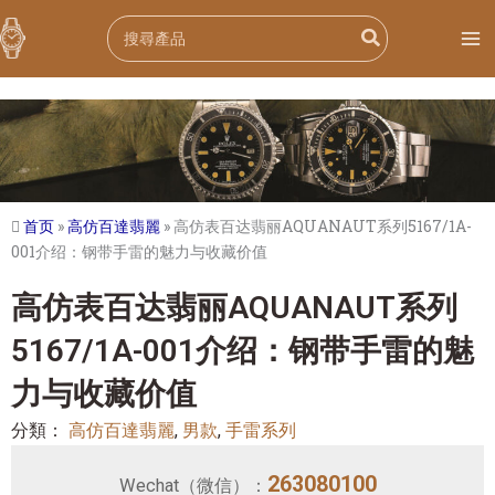
跳
Search
至
for:
内
容
首页
»
高仿百達翡麗
»
高仿表百达翡丽AQUANAUT系列5167/1A-
001介绍：钢带手雷的魅力与收藏价值
高仿表百达翡丽AQUANAUT系列
5167/1A-001介绍：钢带手雷的魅
力与收藏价值
分類：
高仿百達翡麗
,
男款
,
手雷系列
263080100
Wechat（微信）：