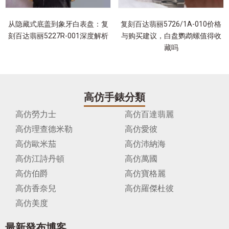
从隐藏式底盖到象牙白表盘：复
复刻百达翡丽5726/1A-010价格
刻百达翡丽5227R-001深度解析
与购买建议，白盘鹦鹉螺值得收
藏吗
高仿手錶分類
高仿勞力士
高仿百達翡麗
高仿理查德米勒
高仿愛彼
高仿歐米茄
高仿沛納海
高仿江詩丹頓
高仿萬國
高仿伯爵
高仿寶格麗
高仿香奈兒
高仿羅傑杜彼
高仿美度
最新發布博客