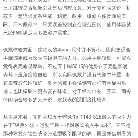
日历跳转是否顺畅以及售后调校服务。对于复刻表来说，机
芯不一定追求复杂功能，稳定、耐用、维修方便反而更实
际。日常佩戴中，只要误差控制在合理范围内，使用体验就
已经能够满足大多数客户需求。
佩戴体验方面，这款表的45mm尺寸并不算小，因此更适合
手腕偏粗或喜欢大表径腕表的人群。如果手腕较细，可能会
觉得表壳略显厚重。不过五十噚5015的优势在于壳型圆润，
表耳下压角度较自然，所以实际佩戴并没有想象中笨重。帆
布表带透气性较好，夏天佩戴不会像钢带那样有明显闷热
感，也比橡胶带更有复古味道。对于经常出差、开车、商务
休闲场合较多的人来说，这款表的适配度比较高。
从卖点来看，复刻宝珀五十噚5015-1140-52B最大的吸引力
在于“经典外观 + 运动气质 + 相对亲民的入手成本”。它不是
那种靠复杂镂空或夸张造型吸引眼球的表，而是凭借耐看的