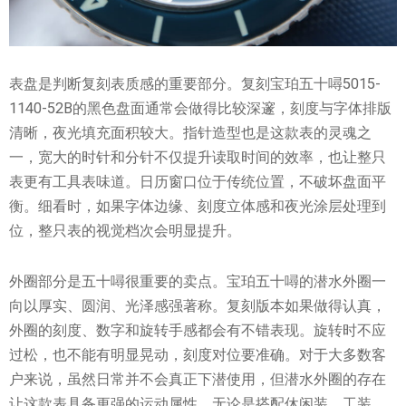
表盘是判断复刻表质感的重要部分。复刻宝珀五十噚5015-
1140-52B的黑色盘面通常会做得比较深邃，刻度与字体排版
清晰，夜光填充面积较大。指针造型也是这款表的灵魂之
一，宽大的时针和分针不仅提升读取时间的效率，也让整只
表更有工具表味道。日历窗口位于传统位置，不破坏盘面平
衡。细看时，如果字体边缘、刻度立体感和夜光涂层处理到
位，整只表的视觉档次会明显提升。
外圈部分是五十噚很重要的卖点。宝珀五十噚的潜水外圈一
向以厚实、圆润、光泽感强著称。复刻版本如果做得认真，
外圈的刻度、数字和旋转手感都会有不错表现。旋转时不应
过松，也不能有明显晃动，刻度对位要准确。对于大多数客
户来说，虽然日常并不会真正下潜使用，但潜水外圈的存在
让这款表具备更强的运动属性。无论是搭配休闲装、工装，