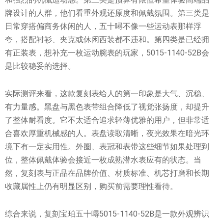
牌设计的人群，他们看重外观还原度和佩戴氛围。第三类是
日常穿搭偏商务休闲的人，五十噚不像一些运动表那样浮
夸，搭配衬衫、夹克或休闲西装都不违和。第四类是已经拥
有正装表，想补充一枚运动腕表的玩家，5015-1140-52B会
是比较稳妥的选择。
实际测评来看，这款复刻表给人的第一印象是大气、沉稳、
有力量感。黑盘与黑色表带组合降低了视觉张扬度，却提升
了整体耐看度。它不太适合追求轻薄优雅的用户，但非常适
合喜欢厚重机械感的人。表盘读取清晰，夜光效果在暗光环
境下有一定实用性。外圈、表冠和表带这些细节如果处理到
位，整体佩戴体验会接近一枚成熟潜水表应有的状态。当
然，复刻表与正品在品牌价值、材质标准、机芯打磨和长期
收藏属性上仍有明显区别，购买前需要理性看待。
综合来说，复刻宝珀五十噚5015-1140-52B是一款外观辨识