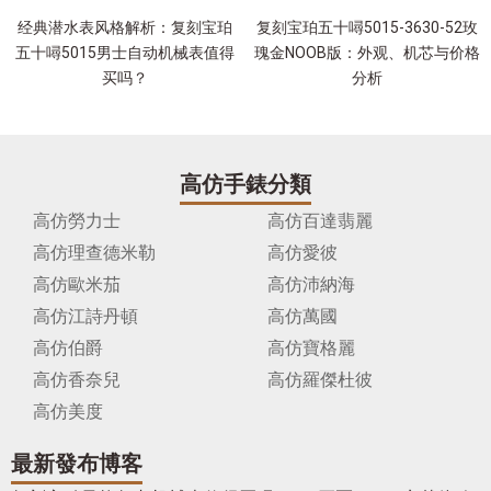
经典潜水表风格解析：复刻宝珀
复刻宝珀五十噚5015-3630-52玫
五十噚5015男士自动机械表值得
瑰金NOOB版：外观、机芯与价格
买吗？
分析
高仿手錶分類
高仿勞力士
高仿百達翡麗
高仿理查德米勒
高仿愛彼
高仿歐米茄
高仿沛納海
高仿江詩丹頓
高仿萬國
高仿伯爵
高仿寶格麗
高仿香奈兒
高仿羅傑杜彼
高仿美度
最新發布博客