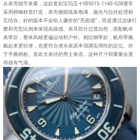
从表壳细节来看，这款复刻宝珀五十噚5015-1140-52B通常
采用精钢材质打造，表壳侧面线条饱满，抛光与拉丝处理相
互结合。好的版本不会给人廉价的“亮面感”，而是通过边缘打
磨和壳型比例来体现高级感。表耳部分过渡自然，搭配帆布
表带后，整体风格更偏运动和户外。相比钢带款，帆布带佩
戴起来更轻便，也更符合潜水表原本强调实用性的定位。对
于手腕稍粗、喜欢大表径的男士来说，这种尺寸和重量会显
得很有气场。