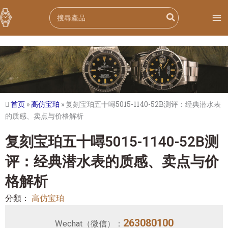
跳
Search
至
for:
内
容
首页
»
高仿宝珀
»
复刻宝珀五十噚5015-1140-52B测评：经典潜水表
的质感、卖点与价格解析
复刻宝珀五十噚5015-1140-52B测
评：经典潜水表的质感、卖点与价
格解析
分類：
高仿宝珀
263080100
Wechat（微信）：