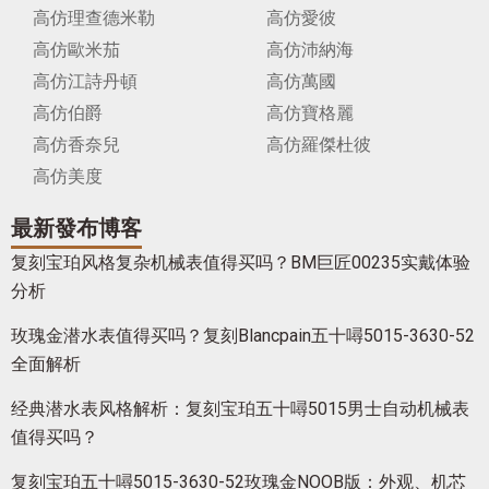
高仿理查德米勒
高仿愛彼
高仿歐米茄
高仿沛納海
高仿江詩丹頓
高仿萬國
高仿伯爵
高仿寶格麗
高仿香奈兒
高仿羅傑杜彼
高仿美度
最新發布博客
复刻宝珀风格复杂机械表值得买吗？BM巨匠00235实戴体验
分析
玫瑰金潜水表值得买吗？复刻Blancpain五十噚5015-3630-52
全面解析
经典潜水表风格解析：复刻宝珀五十噚5015男士自动机械表
值得买吗？
复刻宝珀五十噚5015-3630-52玫瑰金NOOB版：外观、机芯