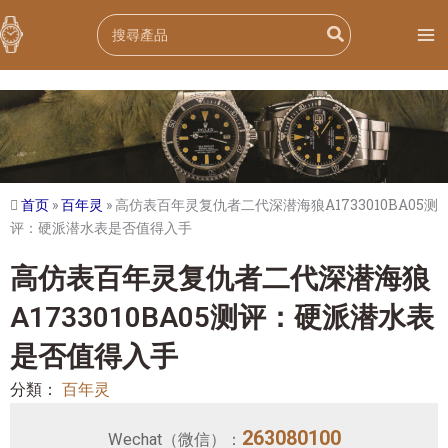
跳
Search
至
for:
内
容
首页
»
百年灵
»
高仿表百年灵复仇者二代深潜海狼A1733010BA05测
评：硬派潜水表是否值得入手
高仿表百年灵复仇者二代深潜海狼
A1733010BA05测评：硬派潜水表
是否值得入手
分類：
百年灵
263080100
Wechat（微信）：