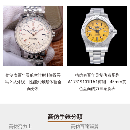
仿制表百年灵航空计时1值得买
精仿表百年灵复仇者系列
吗？从外观、性能到佩戴体验全
A17319101I1A1评测：45mm黄
面分析
色盘面的力量感腕表
高仿手錶分類
高仿勞力士
高仿百達翡麗