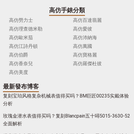
高仿手錶分類
高仿勞力士
高仿百達翡麗
高仿理查德米勒
高仿愛彼
高仿歐米茄
高仿沛納海
高仿江詩丹頓
高仿萬國
高仿伯爵
高仿寶格麗
高仿香奈兒
高仿羅傑杜彼
高仿美度
最新發布博客
复刻宝珀风格复杂机械表值得买吗？BM巨匠00235实戴体验
分析
玫瑰金潜水表值得买吗？复刻Blancpain五十噚5015-3630-52
全面解析