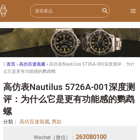
跳
Search
至
for:
内
容
首页
»
高仿百達翡麗
»
高仿表Nautilus 5726A-001深度测评：为什
么它是更有功能感的鹦鹉螺
高仿表Nautilus 5726A-001深度测
评：为什么它是更有功能感的鹦鹉
螺
分類：
高仿百達翡麗
,
男款
263080100
Wechat（微信）：