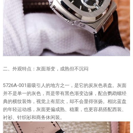
二、外观特点：灰面渐变，成熟但不沉闷
5726A-001最吸引人的地方之一，是它的炭灰色表盘。灰面
并不是单一的灰色，而是带有黑色渐变边缘，配合鹦鹉螺经
典的横纹装饰，视觉上有层次，却不会显得张扬。相比蓝盘
的年轻运动感，灰面更偏成熟、稳重，也更容易搭配西装、
衬衫、针织衫和商务休闲装。