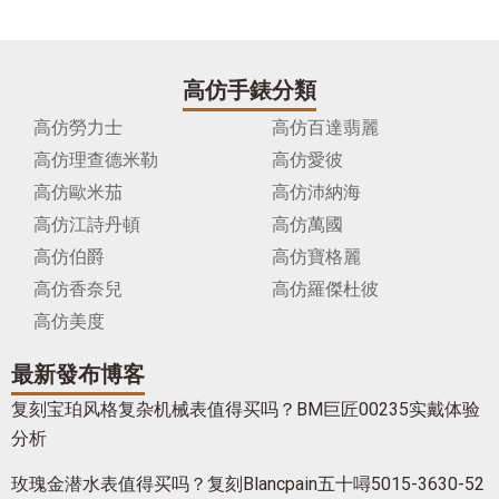
高仿手錶分類
高仿勞力士
高仿百達翡麗
高仿理查德米勒
高仿愛彼
高仿歐米茄
高仿沛納海
高仿江詩丹頓
高仿萬國
高仿伯爵
高仿寶格麗
高仿香奈兒
高仿羅傑杜彼
高仿美度
最新發布博客
复刻宝珀风格复杂机械表值得买吗？BM巨匠00235实戴体验
分析
玫瑰金潜水表值得买吗？复刻Blancpain五十噚5015-3630-52