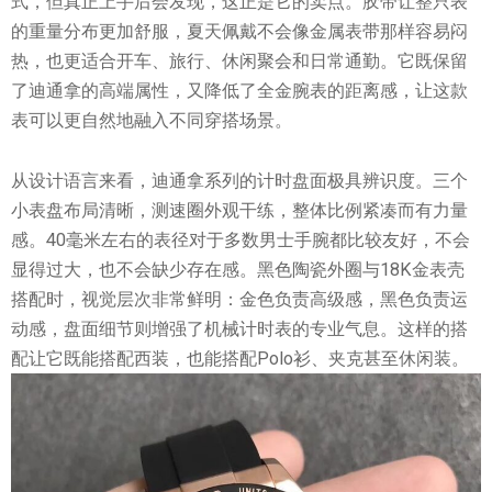
式，但真正上手后会发现，这正是它的卖点。胶带让整只表
的重量分布更加舒服，夏天佩戴不会像金属表带那样容易闷
热，也更适合开车、旅行、休闲聚会和日常通勤。它既保留
了迪通拿的高端属性，又降低了全金腕表的距离感，让这款
表可以更自然地融入不同穿搭场景。
从设计语言来看，迪通拿系列的计时盘面极具辨识度。三个
小表盘布局清晰，测速圈外观干练，整体比例紧凑而有力量
感。40毫米左右的表径对于多数男士手腕都比较友好，不会
显得过大，也不会缺少存在感。黑色陶瓷外圈与18K金表壳
搭配时，视觉层次非常鲜明：金色负责高级感，黑色负责运
动感，盘面细节则增强了机械计时表的专业气息。这样的搭
配让它既能搭配西装，也能搭配Polo衫、夹克甚至休闲装。