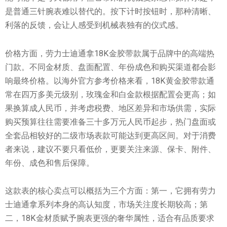
是普通三针腕表难以替代的。按下计时按钮时，那种清晰、
利落的反馈，会让人感受到机械表独有的仪式感。
价格方面，劳力士迪通拿18K金胶带款属于品牌中的高端热
门款。不同金材质、盘面配置、年份成色和购买渠道都会影
响最终价格。以海外官方参考价格来看，18K黄金胶带款通
常在四万多美元级别，玫瑰金和白金款根据配置会更高；如
果换算成人民币，并考虑税费、地区差异和市场供需，实际
购买预算往往需要准备三十多万元人民币起步，热门盘面或
全套品相较好的二级市场表款可能达到更高区间。对于消费
者来说，建议不要只看低价，更要关注来源、保卡、附件、
年份、成色和售后保障。
这款表的核心卖点可以概括为三个方面：第一，它拥有劳力
士迪通拿系列本身的高认知度，市场关注度长期较高；第
二，18K金材质赋予腕表更强的奢华属性，适合有品质要求