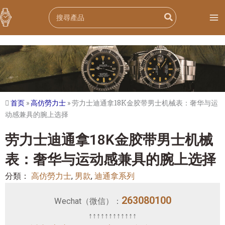
跳
Search
至
for:
内
容
首页
»
高仿勞力士
»
劳力士迪通拿18K金胶带男士机械表：奢华与运
动感兼具的腕上选择
劳力士迪通拿18K金胶带男士机械
表：奢华与运动感兼具的腕上选择
分類：
高仿勞力士
,
男款
,
迪通拿系列
263080100
Wechat（微信）：
↑↑↑↑↑↑↑↑↑↑↑↑