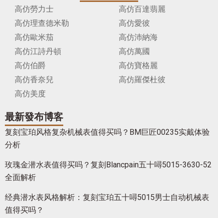
高仿勞力士
高仿百達翡麗
高仿理查德米勒
高仿愛彼
高仿歐米茄
高仿沛納海
高仿江詩丹頓
高仿萬國
高仿伯爵
高仿寶格麗
高仿香奈兒
高仿羅傑杜彼
高仿美度
最新發布博客
复刻宝珀风格复杂机械表值得买吗？BM巨匠00235实戴体验
分析
玫瑰金潜水表值得买吗？复刻Blancpain五十噚5015-3630-52
全面解析
经典潜水表风格解析：复刻宝珀五十噚5015男士自动机械表
值得买吗？