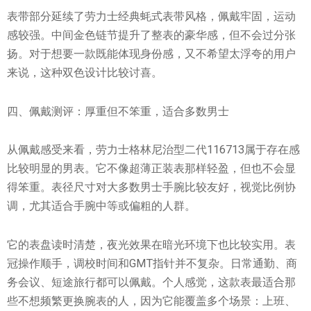
表带部分延续了劳力士经典蚝式表带风格，佩戴牢固，运动
感较强。中间金色链节提升了整表的豪华感，但不会过分张
扬。对于想要一款既能体现身份感，又不希望太浮夸的用户
来说，这种双色设计比较讨喜。
四、佩戴测评：厚重但不笨重，适合多数男士
从佩戴感受来看，劳力士格林尼治型二代116713属于存在感
比较明显的男表。它不像超薄正装表那样轻盈，但也不会显
得笨重。表径尺寸对大多数男士手腕比较友好，视觉比例协
调，尤其适合手腕中等或偏粗的人群。
它的表盘读时清楚，夜光效果在暗光环境下也比较实用。表
冠操作顺手，调校时间和GMT指针并不复杂。日常通勤、商
务会议、短途旅行都可以佩戴。个人感觉，这款表最适合那
些不想频繁更换腕表的人，因为它能覆盖多个场景：上班、