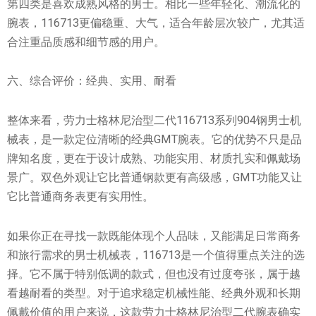
第四类是喜欢成熟风格的男士。相比一些年轻化、潮流化的
腕表，116713更偏稳重、大气，适合年龄层次较广，尤其适
合注重品质感和细节感的用户。
六、综合评价：经典、实用、耐看
整体来看，劳力士格林尼治型二代116713系列904钢男士机
械表，是一款定位清晰的经典GMT腕表。它的优势不只是品
牌知名度，更在于设计成熟、功能实用、材质扎实和佩戴场
景广。双色外观让它比普通钢款更有高级感，GMT功能又让
它比普通商务表更有实用性。
如果你正在寻找一款既能体现个人品味，又能满足日常商务
和旅行需求的男士机械表，116713是一个值得重点关注的选
择。它不属于特别低调的款式，但也没有过度夸张，属于越
看越耐看的类型。对于追求稳定机械性能、经典外观和长期
佩戴价值的用户来说，这款劳力士格林尼治型二代腕表确实