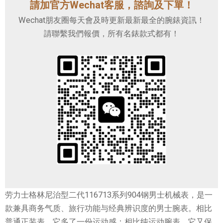
請加官方Wechat客服，諮詢及下單！
Wechat朋友圈每天會及時更新最新最全的腕錶資訊！
請聯繫我們報價，所有名錶款式都有！
劳力士格林尼治型二代116713系列904钢男士机械表，是一
款兼具商务气质、旅行功能与经典辨识度的男士腕表。相比
普通正装表，它多了一份运动感；相比纯运动腕表，它又保