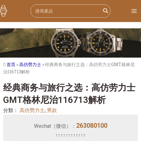
跳
Search
至
for:
内
容
首页
»
高仿勞力士
»
经典商务与旅行之选：高仿劳力士GMT格林尼
治116713解析
经典商务与旅行之选：高仿劳力士
GMT格林尼治116713解析
分類：
高仿勞力士
,
男款
263080100
Wechat（微信）：
↑↑↑↑↑↑↑↑↑↑↑↑