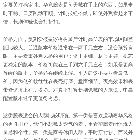
定要关注稳定性。毕竟腕表是每天戴在手上的东西，如果走
时不稳、日历跳动不顺、计时按钮松散，即使外观看起来不
错，长期体验也会打折扣。
价格方面，复刻爱彼皇家橡树离岸计时高仿表的市场区间差
距比较大。普通版本价格通常在一两千元左右，适合预算有
限、主要看重外观风格的用户；做工更细、材质更好、机芯
更稳定的版本，价格可能在三千到六千元左右；如果是更高
等级的版本，价格还会继续上浮。个人建议不要只看最低
价，因为低价款往往在表壳打磨、盘面细节、夜光效果和表
带舒适度上有所妥协。对真正打算长期佩戴的人来说，中高
配置版本通常更值得考虑。
这类腕表适合的人群比较明确。第一类是喜欢运动奢华风格
的男性用户，他们不想戴太秀气的表，更希望腕表能体现力
量感和个性。第二类是商务休闲人群，平时穿衬衫、西装外