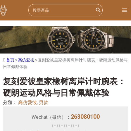
跳
Search
至
for:
内
容
首页
»
高仿愛彼
»
复刻爱彼皇家橡树离岸计时腕表：硬朗运动风格与
日常佩戴体验
复刻爱彼皇家橡树离岸计时腕表：
硬朗运动风格与日常佩戴体验
分類：
高仿愛彼
,
男款
263080100
Wechat（微信）：
↑↑↑↑↑↑↑↑↑↑↑↑