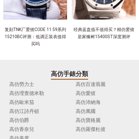
复刻TNK厂爱彼CODE 11.59系列
经典蓝盘值不值得买？精仿爱彼
15210BC评测：低调正装表值得
皇家橡树15400ST深度测评
买吗
高仿手錶分類
高仿勞力士
高仿百達翡麗
高仿理查德米勒
高仿愛彼
高仿歐米茄
高仿沛納海
高仿江詩丹頓
高仿萬國
高仿伯爵
高仿寶格麗
高仿香奈兒
高仿羅傑杜彼
高仿美度