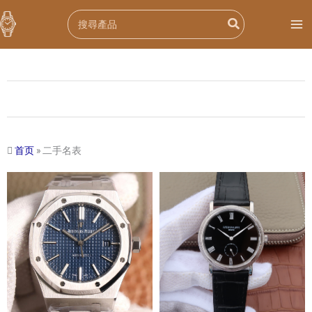
跳
Search
至
for:
内
容
首页
»
二手名表