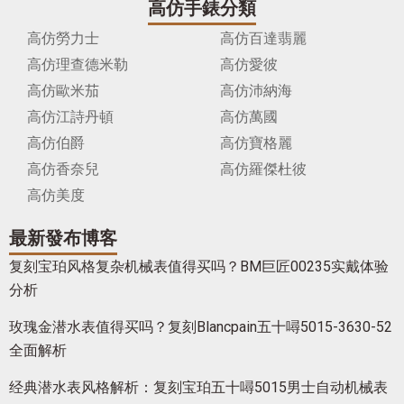
高仿手錶分類
高仿勞力士
高仿百達翡麗
高仿理查德米勒
高仿愛彼
高仿歐米茄
高仿沛納海
高仿江詩丹頓
高仿萬國
高仿伯爵
高仿寶格麗
高仿香奈兒
高仿羅傑杜彼
高仿美度
最新發布博客
复刻宝珀风格复杂机械表值得买吗？BM巨匠00235实戴体验
分析
玫瑰金潜水表值得买吗？复刻Blancpain五十噚5015-3630-52
全面解析
经典潜水表风格解析：复刻宝珀五十噚5015男士自动机械表