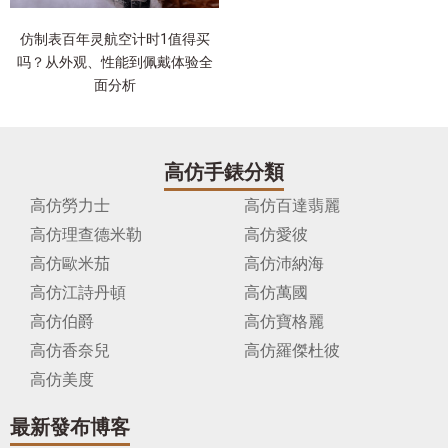
仿制表百年灵航空计时1值得买
吗？从外观、性能到佩戴体验全
面分析
高仿手錶分類
高仿勞力士
高仿百達翡麗
高仿理查德米勒
高仿愛彼
高仿歐米茄
高仿沛納海
高仿江詩丹頓
高仿萬國
高仿伯爵
高仿寶格麗
高仿香奈兒
高仿羅傑杜彼
高仿美度
最新發布博客