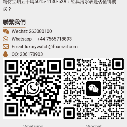
精仿宝珀五十噚5015-1130-52A：经典潜水表是否值得购
买？
聯繫我們
Wechat: 263080100
Whatsapp： +44 7565718893
Email: luxurywatch@foxmail.com
QQ: 236178903
Whatsapp
Wechat