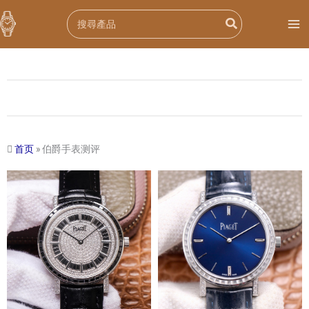
跳
Search
至
for:
内
容
首页
»
伯爵手表测评