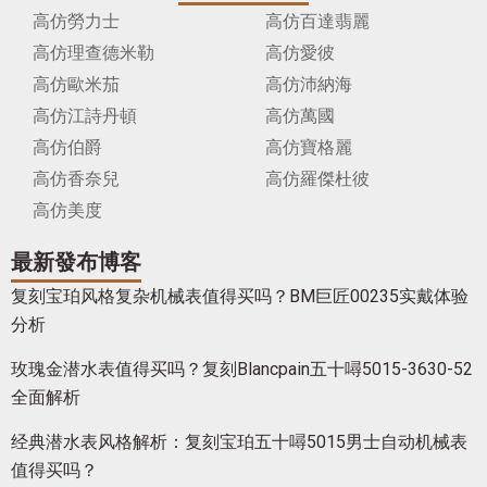
高仿勞力士
高仿百達翡麗
高仿理查德米勒
高仿愛彼
高仿歐米茄
高仿沛納海
高仿江詩丹頓
高仿萬國
高仿伯爵
高仿寶格麗
高仿香奈兒
高仿羅傑杜彼
高仿美度
最新發布博客
复刻宝珀风格复杂机械表值得买吗？BM巨匠00235实戴体验
分析
玫瑰金潜水表值得买吗？复刻Blancpain五十噚5015-3630-52
全面解析
经典潜水表风格解析：复刻宝珀五十噚5015男士自动机械表
值得买吗？