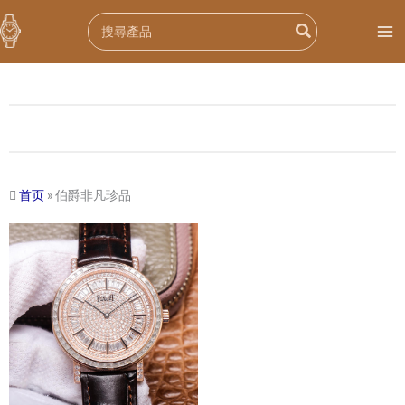
跳
Search
至
for:
内
容
首页
»
伯爵非凡珍品