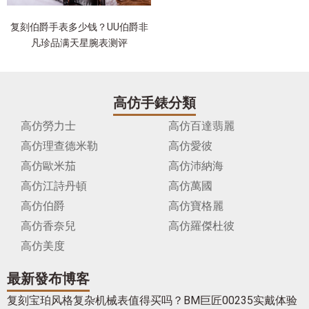
复刻伯爵手表多少钱？UU伯爵非
凡珍品满天星腕表测评
高仿手錶分類
高仿勞力士
高仿百達翡麗
高仿理查德米勒
高仿愛彼
高仿歐米茄
高仿沛納海
高仿江詩丹頓
高仿萬國
高仿伯爵
高仿寶格麗
高仿香奈兒
高仿羅傑杜彼
高仿美度
最新發布博客
复刻宝珀风格复杂机械表值得买吗？BM巨匠00235实戴体验