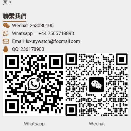
买？
聯繫我們
Wechat: 263080100
Whatsapp： +44 7565718893
Email: luxurywatch@foxmail.com
QQ: 236178903
Whatsapp
Wechat