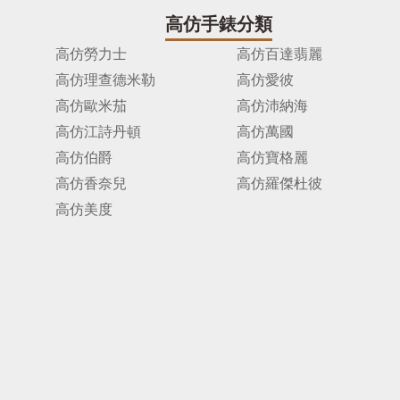
高仿手錶分類
高仿勞力士
高仿百達翡麗
高仿理查德米勒
高仿愛彼
高仿歐米茄
高仿沛納海
高仿江詩丹頓
高仿萬國
高仿伯爵
高仿寶格麗
高仿香奈兒
高仿羅傑杜彼
高仿美度