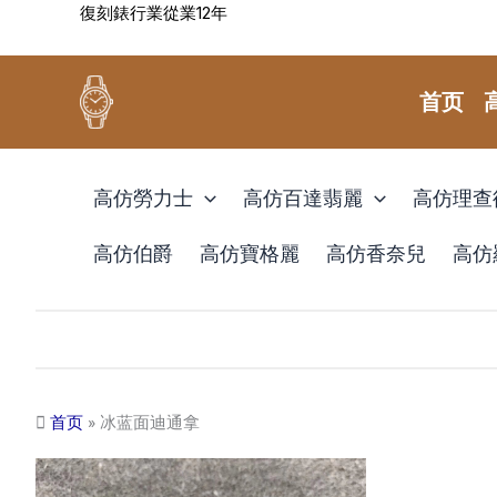
復刻錶行業從業12年
跳
至
内
首页
容
高仿勞力士
高仿百達翡麗
高仿理查
高仿伯爵
高仿寶格麗
高仿香奈兒
高仿
首页
»
冰蓝面迪通拿