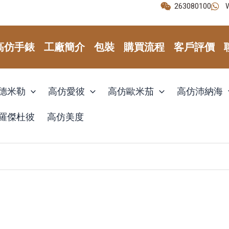
263080100
高仿手錶
工廠簡介
包裝
購買流程
客戶評價
德米勒
高仿愛彼
高仿歐米茄
高仿沛納海
羅傑杜彼
高仿美度