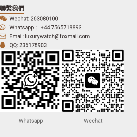
聯繫我們
Wechat: 263080100
Whatsapp： +44 7565718893
Email: luxurywatch@foxmail.com
QQ: 236178903
Whatsapp
Wechat