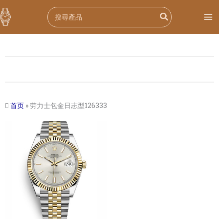
跳
Search
至
for:
内
容
首页
»
劳力士包金日志型126333