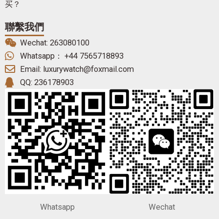
买？
聯繫我們
Wechat: 263080100
Whatsapp： +44 7565718893
Email: luxurywatch@foxmail.com
QQ: 236178903
Whatsapp
Wechat