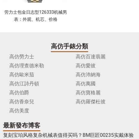
劳力士包金日志型126333机械男
表：外观、机芯、价格
高仿手錶分類
高仿勞力士
高仿百達翡麗
高仿理查德米勒
高仿愛彼
高仿歐米茄
高仿沛納海
高仿江詩丹頓
高仿萬國
高仿伯爵
高仿寶格麗
高仿香奈兒
高仿羅傑杜彼
高仿美度
最新發布博客
复刻宝珀风格复杂机械表值得买吗？BM巨匠00235实戴体验