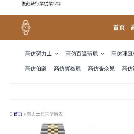
復刻錶行業從業12年
跳
至
内
首页
容
高仿勞力士
高仿百達翡麗
高仿理查
高仿伯爵
高仿寶格麗
高仿香奈兒
高仿
首页
»
劳力士日志型男表