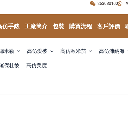
263080100
高仿手錶
工廠簡介
包裝
購買流程
客戶評價
德米勒
高仿愛彼
高仿歐米茄
高仿沛納海
羅傑杜彼
高仿美度