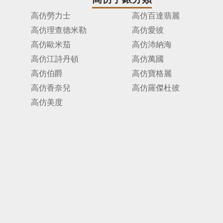
高仿勞力士
高仿百達翡麗
高仿理查德米勒
高仿愛彼
高仿歐米茄
高仿沛納海
高仿江詩丹頓
高仿萬國
高仿伯爵
高仿寶格麗
高仿香奈兒
高仿羅傑杜彼
高仿美度