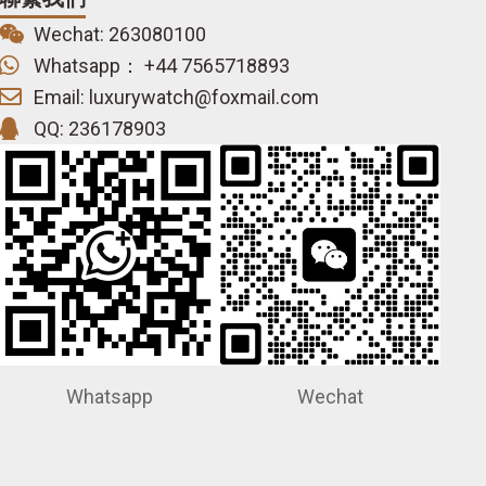
Wechat: 263080100
Whatsapp： +44 7565718893
Email: luxurywatch@foxmail.com
QQ: 236178903
Whatsapp
Wechat