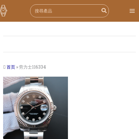
跳
Search
至
for:
内
容
首页
»
劳力士116334