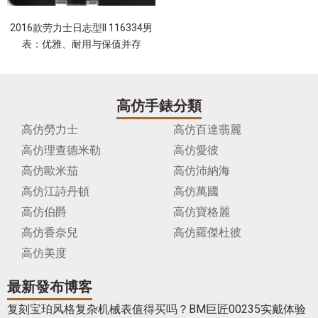
2016款劳力士日志型II 116334男
表：优雅、耐用与保值并存
高仿手錶分類
高仿勞力士
高仿百達翡麗
高仿理查德米勒
高仿愛彼
高仿歐米茄
高仿沛納海
高仿江詩丹頓
高仿萬國
高仿伯爵
高仿寶格麗
高仿香奈兒
高仿羅傑杜彼
高仿美度
最新發布博客
复刻宝珀风格复杂机械表值得买吗？BM巨匠00235实戴体验