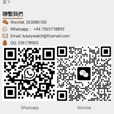
买？
聯繫我們
Wechat: 263080100
Whatsapp： +44 7565718893
Email: luxurywatch@foxmail.com
QQ: 236178903
Whatsapp
Wechat