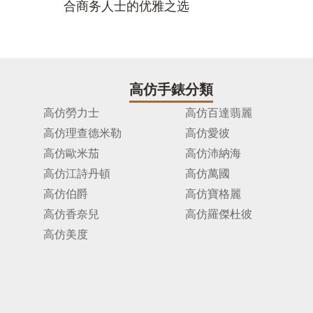
合商务人士的优雅之选
高仿手錶分類
高仿勞力士
高仿百達翡麗
高仿理查德米勒
高仿愛彼
高仿歐米茄
高仿沛納海
高仿江詩丹頓
高仿萬國
高仿伯爵
高仿寶格麗
高仿香奈兒
高仿羅傑杜彼
高仿美度