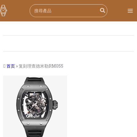
跳
Search
至
for:
内
容
首页
»
复刻理查德米勒RM055