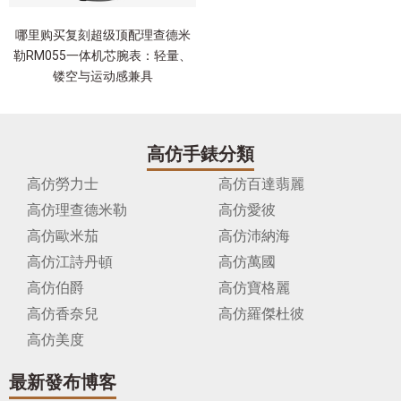
哪里购买复刻超级顶配理查德米
勒RM055一体机芯腕表：轻量、
镂空与运动感兼具
高仿手錶分類
高仿勞力士
高仿百達翡麗
高仿理查德米勒
高仿愛彼
高仿歐米茄
高仿沛納海
高仿江詩丹頓
高仿萬國
高仿伯爵
高仿寶格麗
高仿香奈兒
高仿羅傑杜彼
高仿美度
最新發布博客