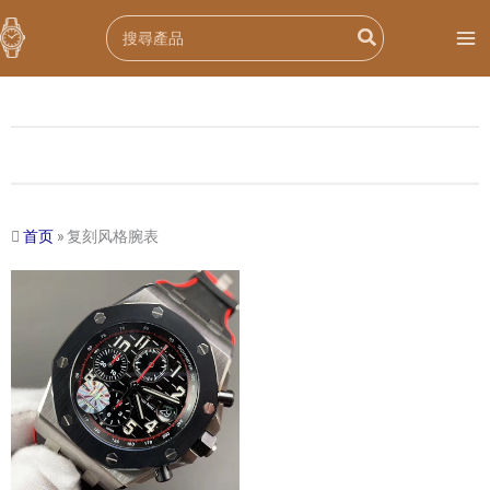
跳
Search
至
for:
内
容
首页
»
复刻风格腕表