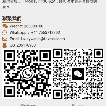
精仿宝珀五十噚5015-1130-52A：经典潜水表是否值得购
买？
聯繫我們
Wechat: 263080100
Whatsapp： +44 7565718893
Email: luxurywatch@foxmail.com
QQ: 236178903
Whatsapp
Wechat