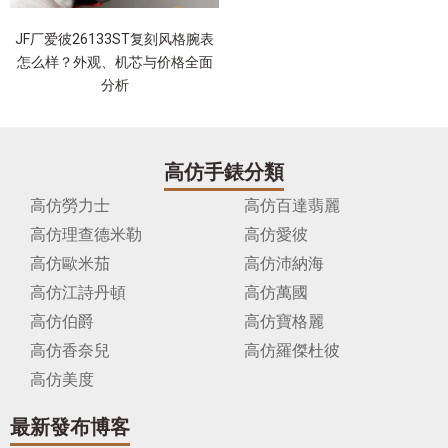
JF厂爱彼26133ST复刻风格腕表
怎么样？外观、机芯与价格全面
分析
高仿手錶分類
高仿勞力士
高仿百達翡麗
高仿理查德米勒
高仿愛彼
高仿歐米茄
高仿沛納海
高仿江詩丹頓
高仿萬國
高仿伯爵
高仿寶格麗
高仿香奈兒
高仿羅傑杜彼
高仿美度
最新發布博客