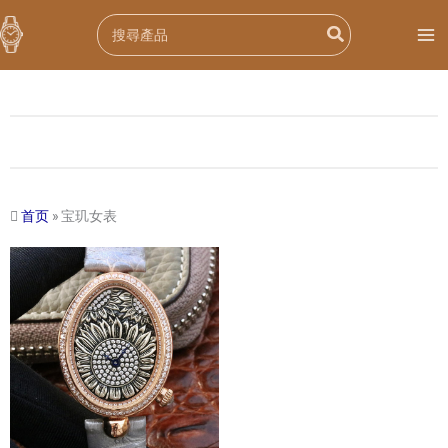
跳
Search
至
for:
内
容
首页
»
宝玑女表