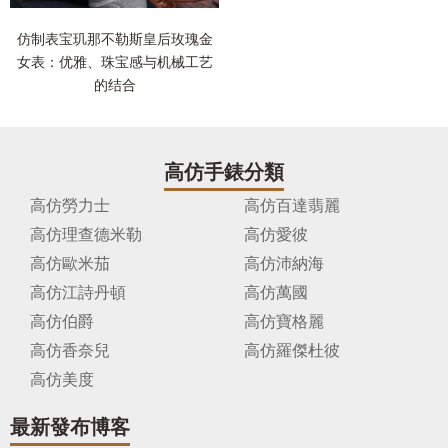
仿制表宝玑那不勒斯皇后玫瑰金
女表：优雅、珠宝感与机械工艺
的结合
高仿手錶分類
高仿勞力士
高仿百達翡麗
高仿理查德米勒
高仿愛彼
高仿歐米茄
高仿沛納海
高仿江詩丹頓
高仿萬國
高仿伯爵
高仿寶格麗
高仿香奈兒
高仿羅傑杜彼
高仿美度
最新發布博客