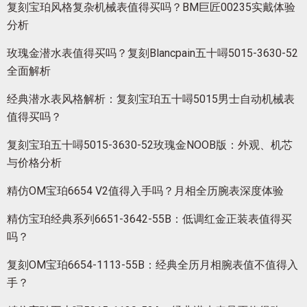
复刻宝珀风格复杂机械表值得买吗？BM巨匠00235实戴体验
分析
玫瑰金潜水表值得买吗？复刻Blancpain五十噚5015-3630-52
全面解析
经典潜水表风格解析：复刻宝珀五十噚5015男士自动机械表
值得买吗？
复刻宝珀五十噚5015-3630-52玫瑰金NOOB版：外观、机芯
与价格分析
精仿OM宝珀6654 V2值得入手吗？月相全历腕表深度体验
精仿宝珀经典系列6651-3642-55B：低调红金正装表值得买
吗？
复刻OM宝珀6654-1113-55B：经典全历月相腕表值不值得入
手？