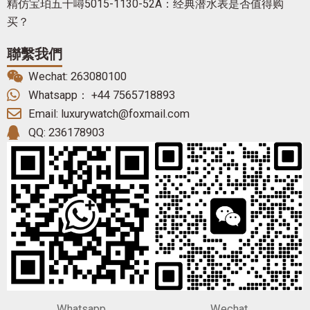
精仿宝珀五十噚5015-1130-52A：经典潜水表是否值得购
买？
聯繫我們
Wechat: 263080100
Whatsapp： +44 7565718893
Email: luxurywatch@foxmail.com
QQ: 236178903
Whatsapp
Wechat