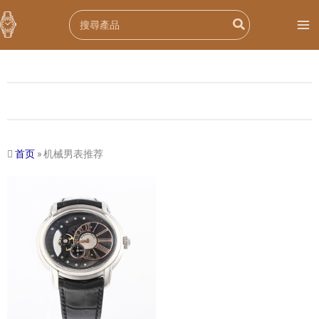
跳
Search
至
for:
内
容
首页
»
机械男表推荐