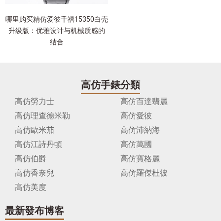
哪里购买精仿爱彼千禧15350白壳
升级版：优雅设计与机械质感的
结合
高仿手錶分類
高仿勞力士
高仿百達翡麗
高仿理查德米勒
高仿愛彼
高仿歐米茄
高仿沛納海
高仿江詩丹頓
高仿萬國
高仿伯爵
高仿寶格麗
高仿香奈兒
高仿羅傑杜彼
高仿美度
最新發布博客