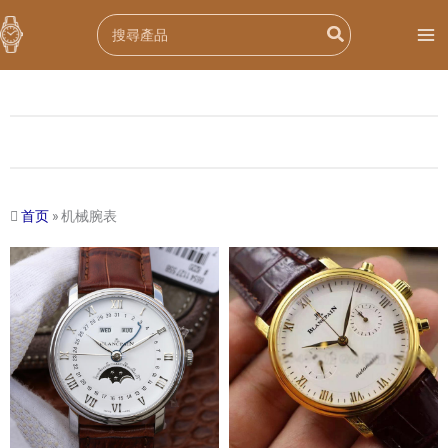
跳
Search
至
for:
内
容
首页
»
机械腕表