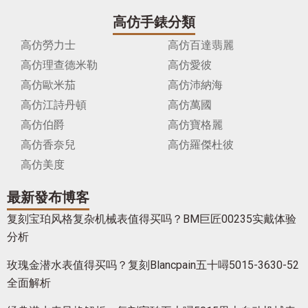
高仿手錶分類
高仿勞力士
高仿百達翡麗
高仿理查德米勒
高仿愛彼
高仿歐米茄
高仿沛納海
高仿江詩丹頓
高仿萬國
高仿伯爵
高仿寶格麗
高仿香奈兒
高仿羅傑杜彼
高仿美度
最新發布博客
复刻宝珀风格复杂机械表值得买吗？BM巨匠00235实戴体验
分析
玫瑰金潜水表值得买吗？复刻Blancpain五十噚5015-3630-52
全面解析