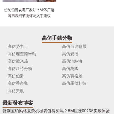
仿制伯爵表哪厂家好？MKS厂超
薄男表细节测评与入手建议
高仿手錶分類
高仿勞力士
高仿百達翡麗
高仿理查德米勒
高仿愛彼
高仿歐米茄
高仿沛納海
高仿江詩丹頓
高仿萬國
高仿伯爵
高仿寶格麗
高仿香奈兒
高仿羅傑杜彼
高仿美度
最新發布博客
复刻宝珀风格复杂机械表值得买吗？BM巨匠00235实戴体验