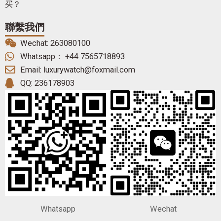
买？
聯繫我們
Wechat: 263080100
Whatsapp： +44 7565718893
Email: luxurywatch@foxmail.com
QQ: 236178903
Whatsapp
Wechat