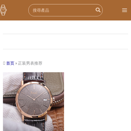
跳
Search
至
for:
内
容
首页
»
正装男表推荐