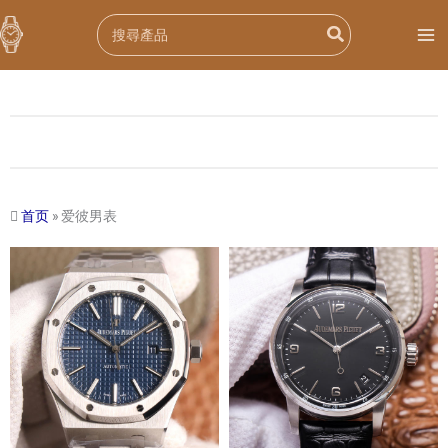
跳
Search
至
for:
内
容
首页
»
爱彼男表