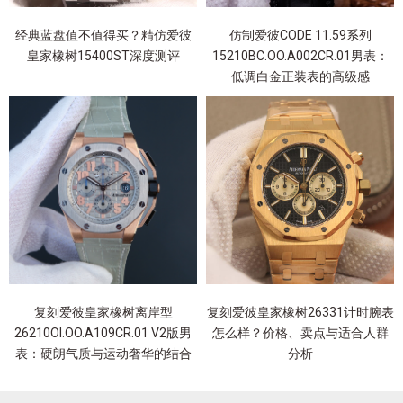
经典蓝盘值不值得买？精仿爱彼
仿制爱彼CODE 11.59系列
皇家橡树15400ST深度测评
15210BC.OO.A002CR.01男表：
低调白金正装表的高级感
复刻爱彼皇家橡树离岸型
复刻爱彼皇家橡树26331计时腕表
26210OI.OO.A109CR.01 V2版男
怎么样？价格、卖点与适合人群
表：硬朗气质与运动奢华的结合
分析