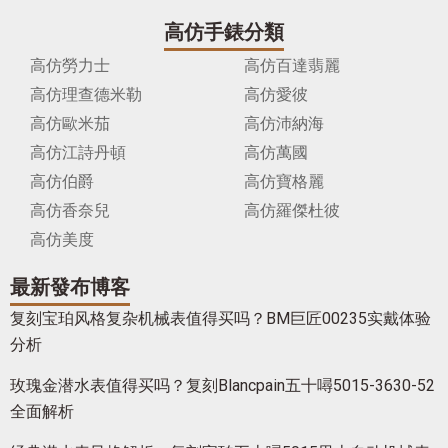
高仿手錶分類
高仿勞力士
高仿百達翡麗
高仿理查德米勒
高仿愛彼
高仿歐米茄
高仿沛納海
高仿江詩丹頓
高仿萬國
高仿伯爵
高仿寶格麗
高仿香奈兒
高仿羅傑杜彼
高仿美度
最新發布博客
复刻宝珀风格复杂机械表值得买吗？BM巨匠00235实戴体验
分析
玫瑰金潜水表值得买吗？复刻Blancpain五十噚5015-3630-52
全面解析