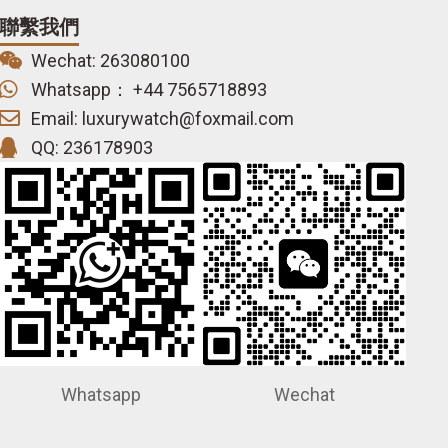
聯繫我們
Wechat: 263080100
Whatsapp： +44 7565718893
Email: luxurywatch@foxmail.com
QQ: 236178903
Whatsapp
Wechat