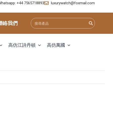
Whatsapp: +44 7565718893
luxurywatch@foxmail.com
Search
聯絡我們
for:
高仿江詩丹頓
高仿萬國