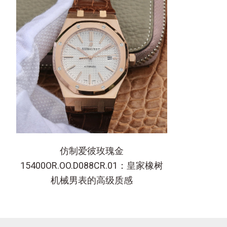
仿制爱彼玫瑰金
15400OR.OO.D088CR.01：皇家橡树
机械男表的高级质感