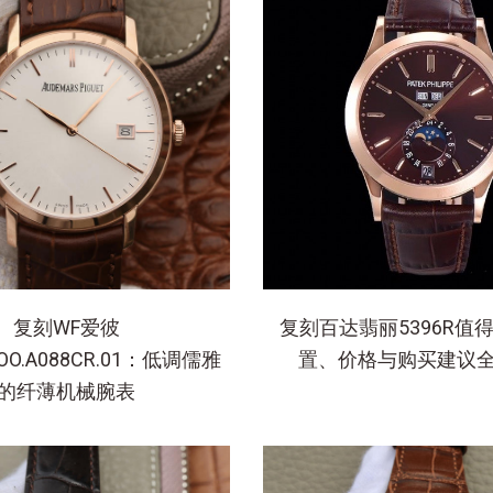
复刻WF爱彼
复刻百达翡丽5396R值
.OO.A088CR.01：低调儒雅
置、价格与购买建议
的纤薄机械腕表