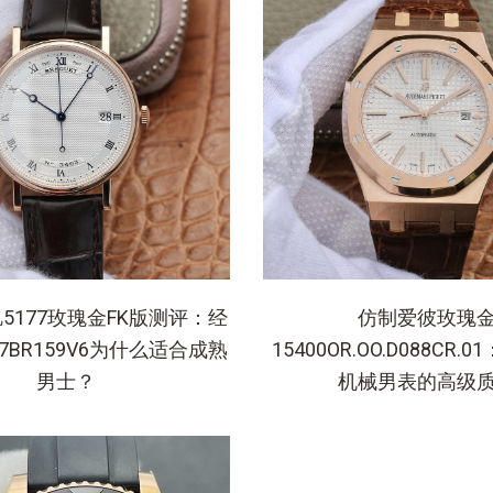
5177玫瑰金FK版测评：经
仿制爱彼玫瑰
7BR159V6为什么适合成熟
15400OR.OO.D088CR
男士？
机械男表的高级