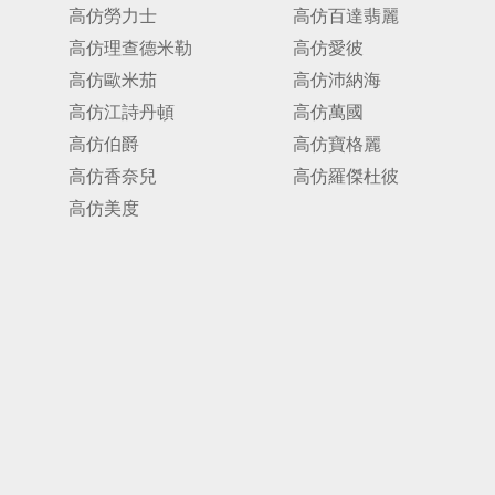
高仿勞力士
高仿百達翡麗
高仿理查德米勒
高仿愛彼
高仿歐米茄
高仿沛納海
高仿江詩丹頓
高仿萬國
高仿伯爵
高仿寶格麗
高仿香奈兒
高仿羅傑杜彼
高仿美度