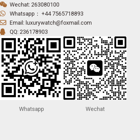
Wechat: 263080100
Whatsapp： +44 7565718893
Email: luxurywatch@foxmail.com
QQ: 236178903
Whatsapp
Wechat