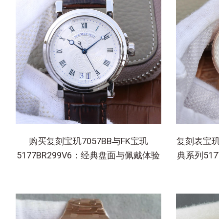
购买复刻宝玑7057BB与FK宝玑
复刻表宝玑
5177BR299V6：经典盘面与佩戴体验
典系列517