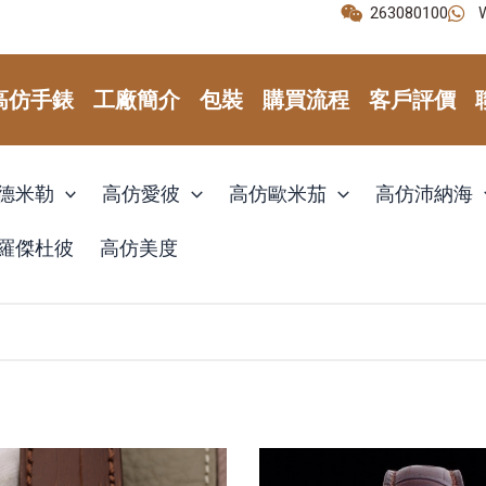
263080100
高仿手錶
工廠簡介
包裝
購買流程
客戶評價
德米勒
高仿愛彼
高仿歐米茄
高仿沛納海
羅傑杜彼
高仿美度