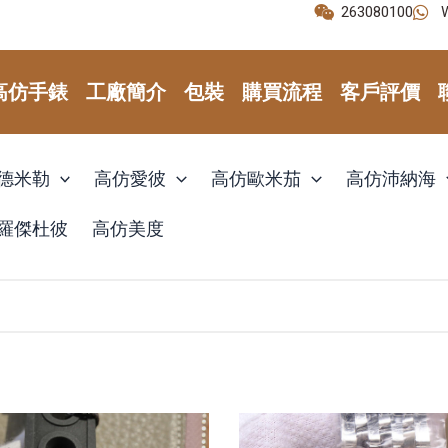
263080100
高仿手錶
工廠簡介
包裝
購買流程
客戶評價
德米勒
高仿愛彼
高仿歐米茄
高仿沛納海
羅傑杜彼
高仿美度