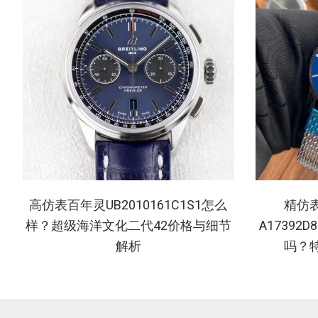
高仿表百年灵UB2010161C1S1怎么
精仿
样？超级海洋文化二代42价格与细节
A17392D
解析
吗？