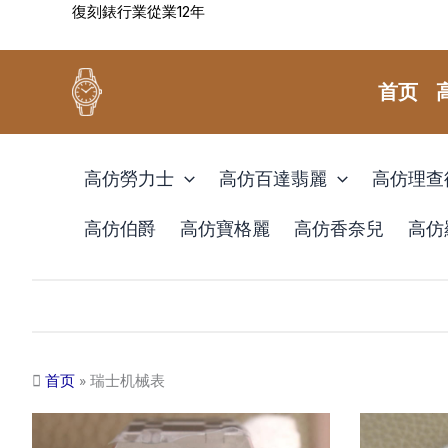
復刻錶行業從業12年
跳
至
内
首页
容
高仿勞力士
高仿百達翡麗
高仿理查
高仿伯爵
高仿寶格麗
高仿香奈兒
高仿
首页
»
瑞士机械表