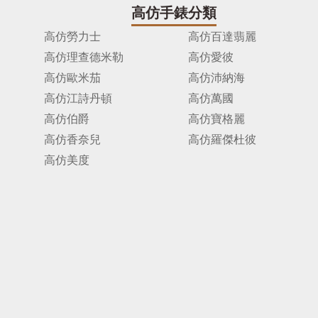
高仿手錶分類
高仿勞力士
高仿百達翡麗
高仿理查德米勒
高仿愛彼
高仿歐米茄
高仿沛納海
高仿江詩丹頓
高仿萬國
高仿伯爵
高仿寶格麗
高仿香奈兒
高仿羅傑杜彼
高仿美度