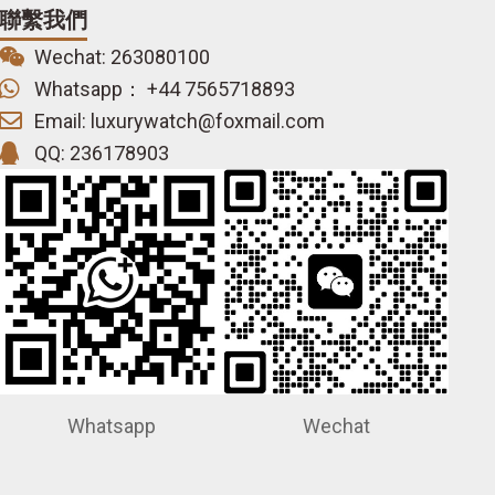
聯繫我們
Wechat: 263080100
Whatsapp： +44 7565718893
Email: luxurywatch@foxmail.com
QQ: 236178903
Whatsapp
Wechat