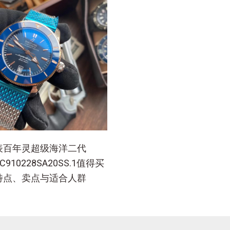
表百年灵超级海洋二代
8C910228SA20SS.1值得买
特点、卖点与适合人群