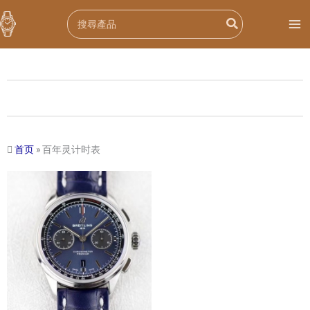
跳
Search
至
for:
内
容
首页
»
百年灵计时表