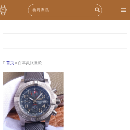
跳
Search
至
for:
内
容
首页
»
百年灵限量款