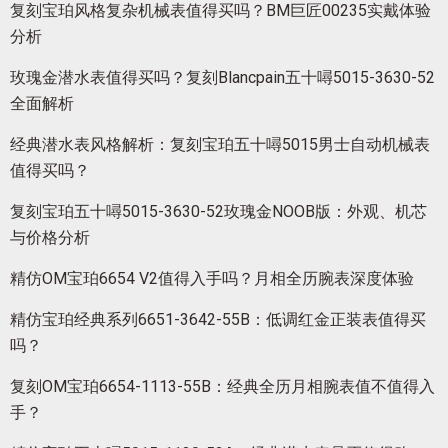
复刻宝珀风格复杂机械表值得买吗？BM巨匠00235实戴体验
分析
玫瑰金潜水表值得买吗？复刻Blancpain五十噚5015-3630-52
全面解析
经典潜水表风格解析：复刻宝珀五十噚5015男士自动机械表
值得买吗？
复刻宝珀五十噚5015-3630-52玫瑰金NOOB版：外观、机芯
与价格分析
精仿OM宝珀6654 V2值得入手吗？月相全历腕表深度体验
精仿宝珀经典系列6651-3642-55B：低调红金正装表值得买
吗？
复刻OM宝珀6654-1113-55B：经典全历月相腕表值不值得入
手？