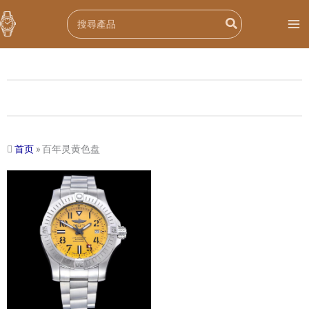
跳
Search
至
for:
内
容
首页
»
百年灵黄色盘