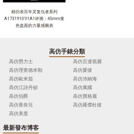
精仿表百年灵复仇者系列
A17319101I1A1评测：45mm黄
色盘面的力量感腕表
高仿手錶分類
高仿勞力士
高仿百達翡麗
高仿理查德米勒
高仿愛彼
高仿歐米茄
高仿沛納海
高仿江詩丹頓
高仿萬國
高仿伯爵
高仿寶格麗
高仿香奈兒
高仿羅傑杜彼
高仿美度
最新發布博客