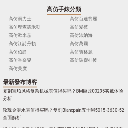
高仿手錶分類
高仿勞力士
高仿百達翡麗
高仿理查德米勒
高仿愛彼
高仿歐米茄
高仿沛納海
高仿江詩丹頓
高仿萬國
高仿伯爵
高仿寶格麗
高仿香奈兒
高仿羅傑杜彼
高仿美度
最新發布博客
复刻宝珀风格复杂机械表值得买吗？BM巨匠00235实戴体验
分析
玫瑰金潜水表值得买吗？复刻Blancpain五十噚5015-3630-52
全面解析