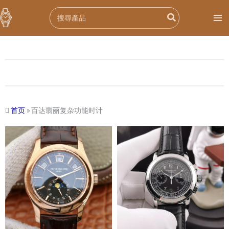
跳
Search
至
for:
内
容
首页
»
百达翡丽复杂功能时计