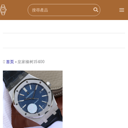
跳
Search
至
for:
内
容
首页
»
皇家橡树15400