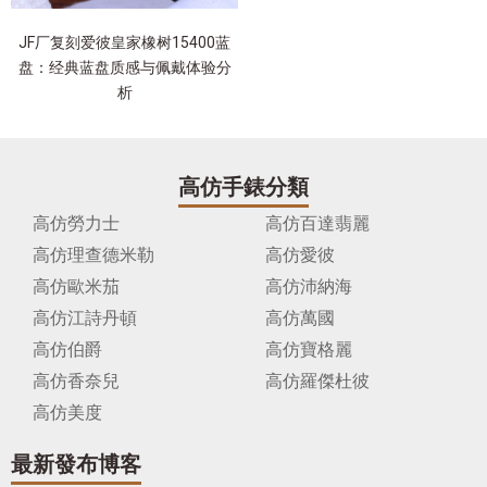
JF厂复刻爱彼皇家橡树15400蓝
盘：经典蓝盘质感与佩戴体验分
析
高仿手錶分類
高仿勞力士
高仿百達翡麗
高仿理查德米勒
高仿愛彼
高仿歐米茄
高仿沛納海
高仿江詩丹頓
高仿萬國
高仿伯爵
高仿寶格麗
高仿香奈兒
高仿羅傑杜彼
高仿美度
最新發布博客