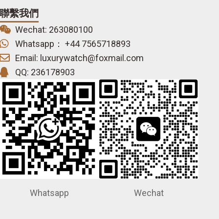
聯繫我們
Wechat: 263080100
Whatsapp： +44 7565718893
Email: luxurywatch@foxmail.com
QQ: 236178903
Whatsapp
Wechat