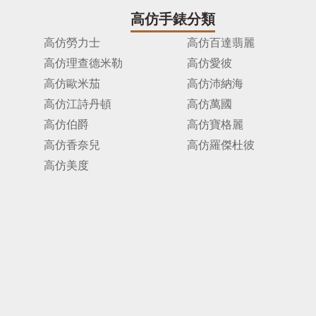
高仿手錶分類
高仿勞力士
高仿百達翡麗
高仿理查德米勒
高仿愛彼
高仿歐米茄
高仿沛納海
高仿江詩丹頓
高仿萬國
高仿伯爵
高仿寶格麗
高仿香奈兒
高仿羅傑杜彼
高仿美度