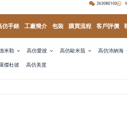
263080100
高仿手錶
工廠簡介
包裝
購買流程
客戶評價
德米勒
高仿愛彼
高仿歐米茄
高仿沛納海
羅傑杜彼
高仿美度