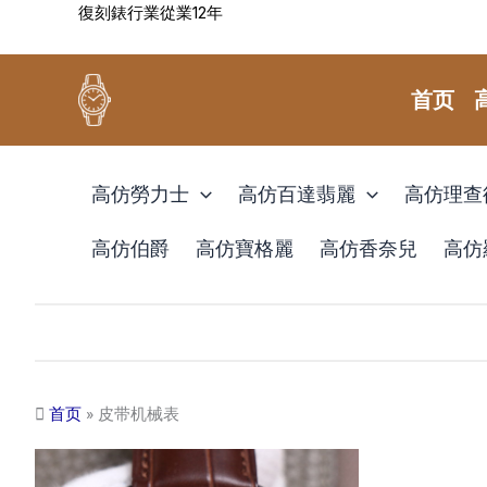
復刻錶行業從業12年
跳
至
内
首页
容
高仿勞力士
高仿百達翡麗
高仿理查
高仿伯爵
高仿寶格麗
高仿香奈兒
高仿
首页
»
皮带机械表