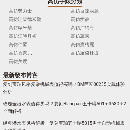
高仿手錶分類
高仿勞力士
高仿百達翡麗
高仿理查德米勒
高仿愛彼
高仿歐米茄
高仿沛納海
高仿江詩丹頓
高仿萬國
高仿伯爵
高仿寶格麗
高仿香奈兒
高仿羅傑杜彼
高仿美度
最新發布博客
复刻宝珀风格复杂机械表值得买吗？BM巨匠00235实戴体验
分析
玫瑰金潜水表值得买吗？复刻Blancpain五十噚5015-3630-52
全面解析
经典潜水表风格解析：复刻宝珀五十噚5015男士自动机械表