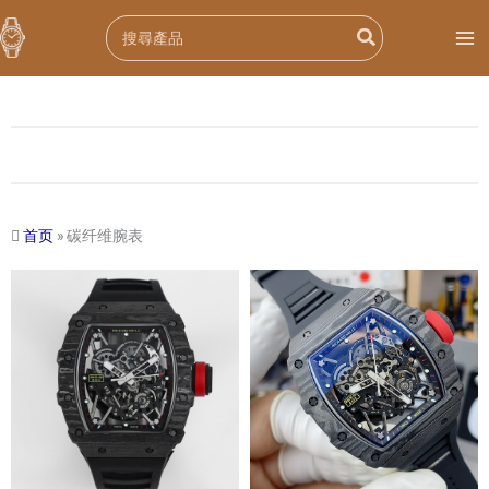
跳
Search
至
for:
内
容
首页
»
碳纤维腕表