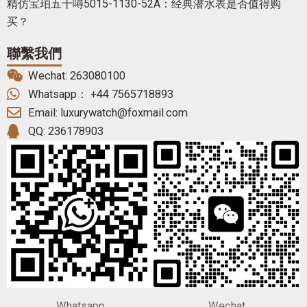
精仿宝珀五十噚5015-1130-52A：经典潜水表是否值得购
买？
聯繫我們
Wechat: 263080100
Whatsapp： +44 7565718893
Email: luxurywatch@foxmail.com
QQ: 236178903
Whatsapp
Wechat