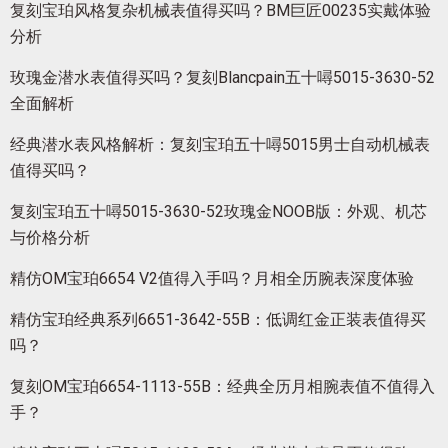
复刻宝珀风格复杂机械表值得买吗？BM巨匠00235实戴体验
分析
玫瑰金潜水表值得买吗？复刻Blancpain五十噚5015-3630-52
全面解析
经典潜水表风格解析：复刻宝珀五十噚5015男士自动机械表
值得买吗？
复刻宝珀五十噚5015-3630-52玫瑰金NOOB版：外观、机芯
与价格分析
精仿OM宝珀6654 V2值得入手吗？月相全历腕表深度体验
精仿宝珀经典系列6651-3642-55B：低调红金正装表值得买
吗？
复刻OM宝珀6654-1113-55B：经典全历月相腕表值不值得入
手？