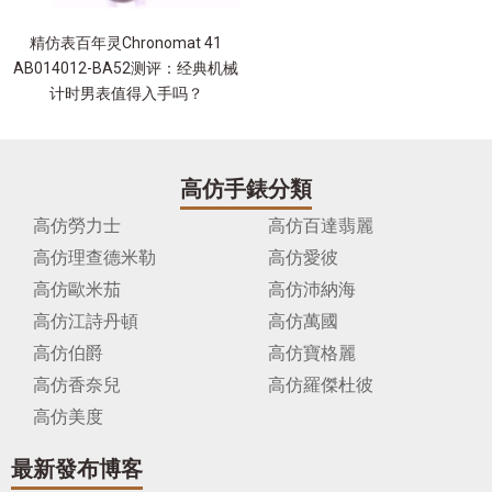
精仿表百年灵Chronomat 41
AB014012-BA52测评：经典机械
计时男表值得入手吗？
高仿手錶分類
高仿勞力士
高仿百達翡麗
高仿理查德米勒
高仿愛彼
高仿歐米茄
高仿沛納海
高仿江詩丹頓
高仿萬國
高仿伯爵
高仿寶格麗
高仿香奈兒
高仿羅傑杜彼
高仿美度
最新發布博客