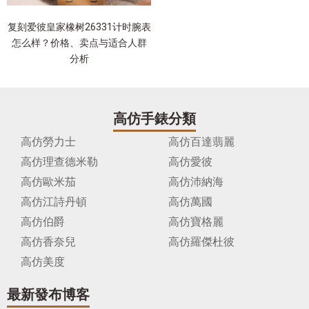
复刻爱彼皇家橡树26331计时腕表
怎么样？价格、卖点与适合人群
分析
高仿手錶分類
高仿勞力士
高仿百達翡麗
高仿理查德米勒
高仿愛彼
高仿歐米茄
高仿沛納海
高仿江詩丹頓
高仿萬國
高仿伯爵
高仿寶格麗
高仿香奈兒
高仿羅傑杜彼
高仿美度
最新發布博客