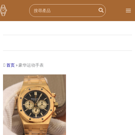
跳
Search
至
for:
内
容
首页
»
豪华运动手表