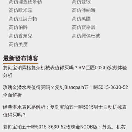
高仿理查德米勒
高仿愛彼
高仿歐米茄
高仿沛納海
高仿江詩丹頓
高仿萬國
高仿伯爵
高仿寶格麗
高仿香奈兒
高仿羅傑杜彼
高仿美度
最新發布博客
复刻宝珀风格复杂机械表值得买吗？BM巨匠00235实戴体验
分析
玫瑰金潜水表值得买吗？复刻Blancpain五十噚5015-3630-52
全面解析
经典潜水表风格解析：复刻宝珀五十噚5015男士自动机械表
值得买吗？
复刻宝珀五十噚5015-3630-52玫瑰金NOOB版：外观、机芯