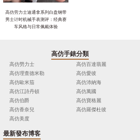
高仿劳力士迪通拿系列白盘钢带
男士计时机械手表测评：经典赛
车风格与日常佩戴体验
高仿手錶分類
高仿勞力士
高仿百達翡麗
高仿理查德米勒
高仿愛彼
高仿歐米茄
高仿沛納海
高仿江詩丹頓
高仿萬國
高仿伯爵
高仿寶格麗
高仿香奈兒
高仿羅傑杜彼
高仿美度
最新發布博客