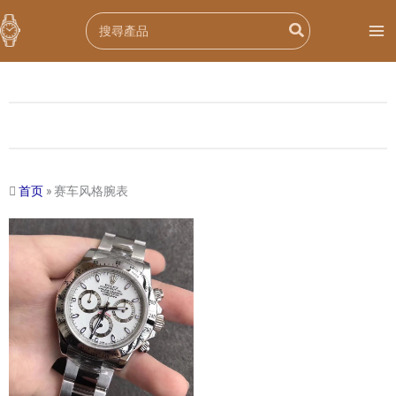
跳
Search
至
for:
内
容
首页
»
赛车风格腕表