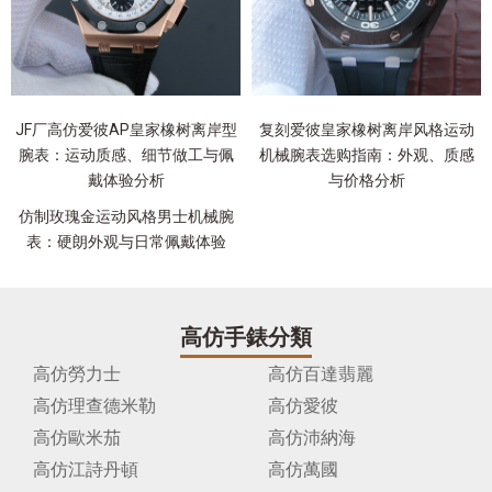
JF厂高仿爱彼AP皇家橡树离岸型
复刻爱彼皇家橡树离岸风格运动
腕表：运动质感、细节做工与佩
机械腕表选购指南：外观、质感
戴体验分析
与价格分析
仿制玫瑰金运动风格男士机械腕
表：硬朗外观与日常佩戴体验
高仿手錶分類
高仿勞力士
高仿百達翡麗
高仿理查德米勒
高仿愛彼
高仿歐米茄
高仿沛納海
高仿江詩丹頓
高仿萬國