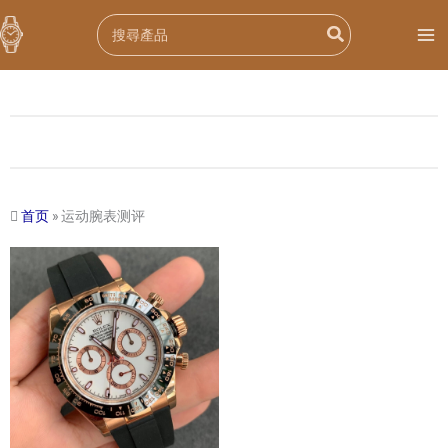
跳
Search
至
for:
内
容
首页
»
运动腕表测评