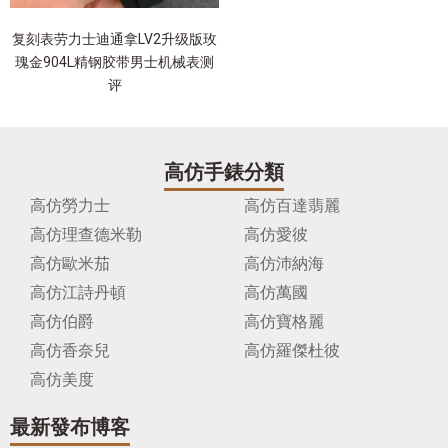
复刻表劳力士迪通拿LV2升级版玫
瑰金904L精钢胶带男士机械表测
评
高仿手錶分類
高仿勞力士
高仿百達翡麗
高仿理查德米勒
高仿愛彼
高仿歐米茄
高仿沛納海
高仿江詩丹頓
高仿萬國
高仿伯爵
高仿寶格麗
高仿香奈兒
高仿羅傑杜彼
高仿美度
最新發布博客