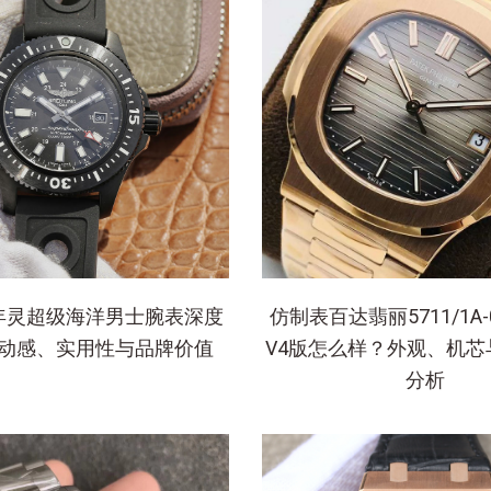
年灵超级海洋男士腕表深度
仿制表百达翡丽5711/1A
动感、实用性与品牌价值
V4版怎么样？外观、机芯
分析