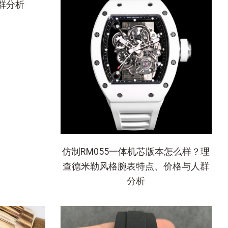
群分析
仿制RM055一体机芯版本怎么样？理
查德米勒风格腕表特点、价格与人群
分析