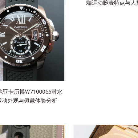
端运动腕表特点与人
地亚卡历博W7100056潜水
运动外观与佩戴体验分析