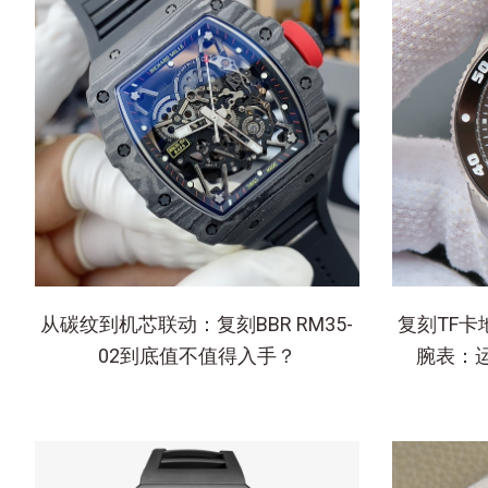
从碳纹到机芯联动：复刻BBR RM35-
复刻TF卡
02到底值不值得入手？
腕表：