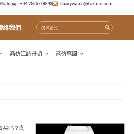
Whatsapp: +44 7565718893
luxurywatch@foxmail.com
Search
聯絡我們
for:
高仿江詩丹頓
高仿萬國
值得买吗？高