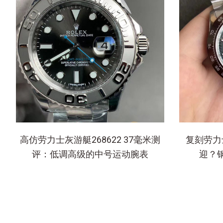
高仿劳力士灰游艇268622 37毫米测
复刻劳力
评：低调高级的中号运动腕表
迎？