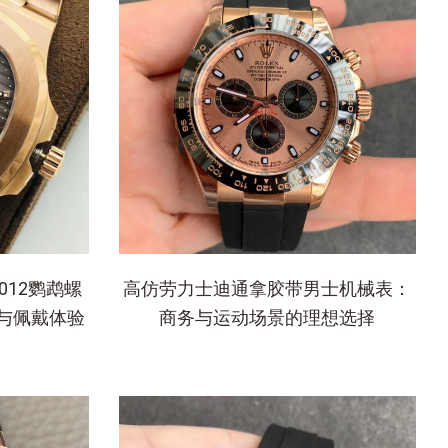
-012鹦鹉螺
高仿劳力士迪通拿胶带男士机械表：
与佩戴体验
商务与运动场景的理想选择