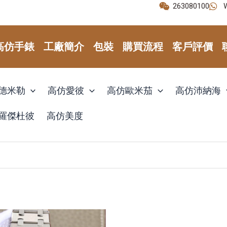
263080100
高仿手錶
工廠簡介
包裝
購買流程
客戶評價
德米勒
高仿愛彼
高仿歐米茄
高仿沛納海
羅傑杜彼
高仿美度