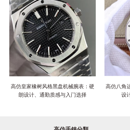
高仿皇家橡树风格黑盘机械腕表：硬
高仿八角
朗设计、通勤质感与入门选择
设
高仿手錶分類