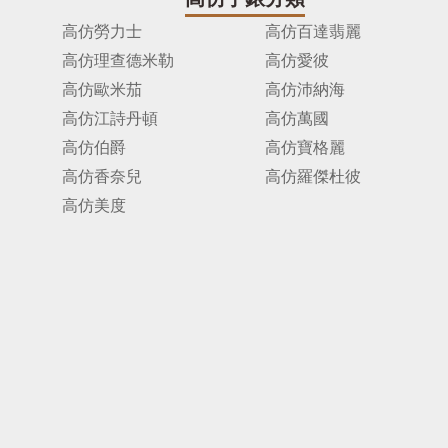
高仿勞力士
高仿百達翡麗
高仿理查德米勒
高仿愛彼
高仿歐米茄
高仿沛納海
高仿江詩丹頓
高仿萬國
高仿伯爵
高仿寶格麗
高仿香奈兒
高仿羅傑杜彼
高仿美度