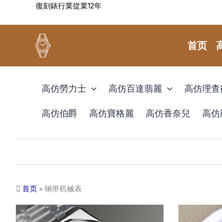
復刻錶行業從業12年
跳
至
内
首页
容
高仿勞力士
高仿百達翡麗
高仿理查
高仿伯爵
高仿寶格麗
高仿香奈兒
高仿
首页
»
钢带机械表