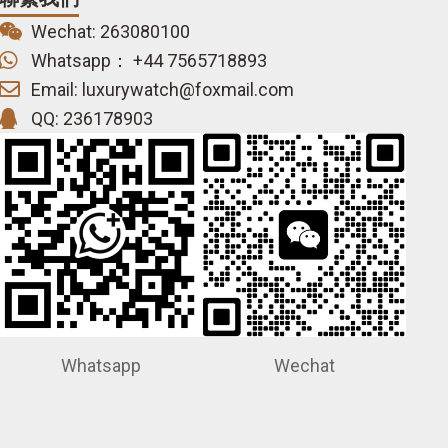
Wechat: 263080100
Whatsapp： +44 7565718893
Email: luxurywatch@foxmail.com
QQ: 236178903
Whatsapp
Wechat