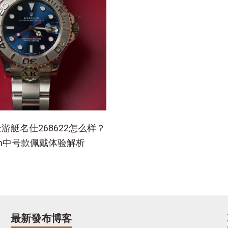
游艇名仕268622怎么样？
mm中号款佩戴体验解析
最新發布博客