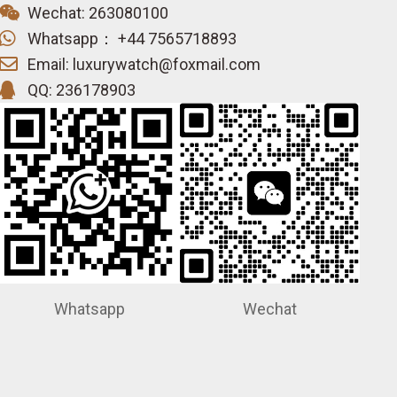
Wechat: 263080100
Whatsapp： +44 7565718893
Email: luxurywatch@foxmail.com
QQ: 236178903
Whatsapp
Wechat