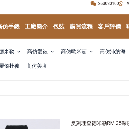
263080100
高仿手錶
工廠簡介
包裝
購買流程
客戶評價
德米勒
高仿愛彼
高仿歐米茄
高仿沛納海
羅傑杜彼
高仿美度
复刻理查德米勒RM 35