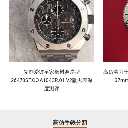
复刻爱彼皇家橡树离岸型
高仿劳力士
26470ST.OO.A104CR.01 V2版男表深
37
度测评
高仿手錶分類