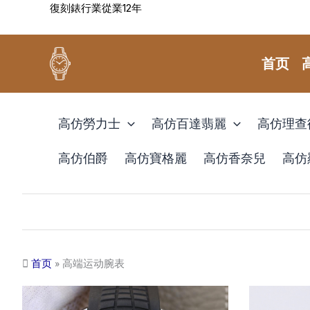
復刻錶行業從業12年
跳
至
内
首页
容
高仿勞力士
高仿百達翡麗
高仿理查
高仿伯爵
高仿寶格麗
高仿香奈兒
高仿
首页
»
高端运动腕表