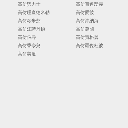
高仿勞力士
高仿百達翡麗
高仿理查德米勒
高仿愛彼
高仿歐米茄
高仿沛納海
高仿江詩丹頓
高仿萬國
高仿伯爵
高仿寶格麗
高仿香奈兒
高仿羅傑杜彼
高仿美度