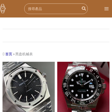
跳
Search
至
for:
内
容
首页
»
黑盘机械表