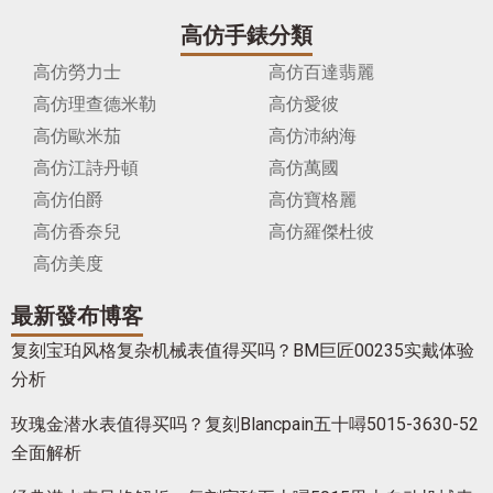
高仿手錶分類
高仿勞力士
高仿百達翡麗
高仿理查德米勒
高仿愛彼
高仿歐米茄
高仿沛納海
高仿江詩丹頓
高仿萬國
高仿伯爵
高仿寶格麗
高仿香奈兒
高仿羅傑杜彼
高仿美度
最新發布博客
复刻宝珀风格复杂机械表值得买吗？BM巨匠00235实戴体验
分析
玫瑰金潜水表值得买吗？复刻Blancpain五十噚5015-3630-52
全面解析