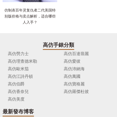
仿制表百年灵复仇者二代美国特
别版价格与卖点解析，适合哪些
人入手？
高仿手錶分類
高仿勞力士
高仿百達翡麗
高仿理查德米勒
高仿愛彼
高仿歐米茄
高仿沛納海
高仿江詩丹頓
高仿萬國
高仿伯爵
高仿寶格麗
高仿香奈兒
高仿羅傑杜彼
高仿美度
最新發布博客