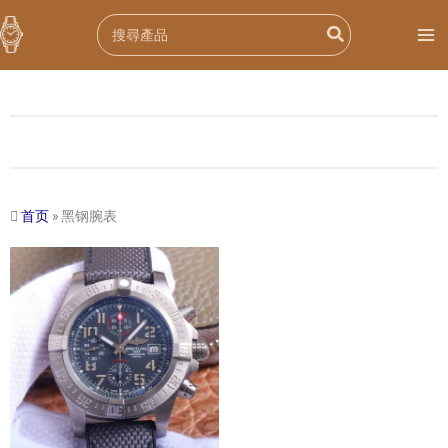
跳
Search
至
for:
内
容
首页
»
黑钢腕表