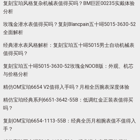
复刻宝珀风格复杂机械表值得买吗？BM巨匠00235实戴体验
分析
玫瑰金潜水表值得买吗？复刻Blancpain五十噚5015-3630-52
全面解析
经典潜水表风格解析：复刻宝珀五十噚5015男士自动机械表
值得买吗？
复刻宝珀五十噚5015-3630-52玫瑰金NOOB版：外观、机芯
与价格分析
精仿OM宝珀6654 V2值得入手吗？月相全历腕表深度体验
精仿宝珀经典系列6651-3642-55B：低调红金正装表值得买
吗？
复刻OM宝珀6654-1113-55B：经典全历月相腕表值不值得入
手？