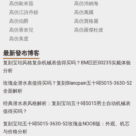
高仿歐米茄
高仿沛納海
高仿江詩丹頓
高仿萬國
高仿伯爵
高仿寶格麗
高仿香奈兒
高仿羅傑杜彼
高仿美度
最新發布博客
复刻宝珀风格复杂机械表值得买吗？BM巨匠00235实戴体验
分析
玫瑰金潜水表值得买吗？复刻Blancpain五十噚5015-3630-52
全面解析
经典潜水表风格解析：复刻宝珀五十噚5015男士自动机械表
值得买吗？
复刻宝珀五十噚5015-3630-52玫瑰金NOOB版：外观、机芯
与价格分析