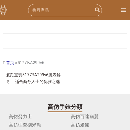
跳
Search
至
for:
内
容
首页
»
5177BA299v6
复刻宝玑5177BA299v6腕表解
析：适合商务人士的优雅之选
高仿手錶分類
高仿勞力士
高仿百達翡麗
高仿理查德米勒
高仿愛彼