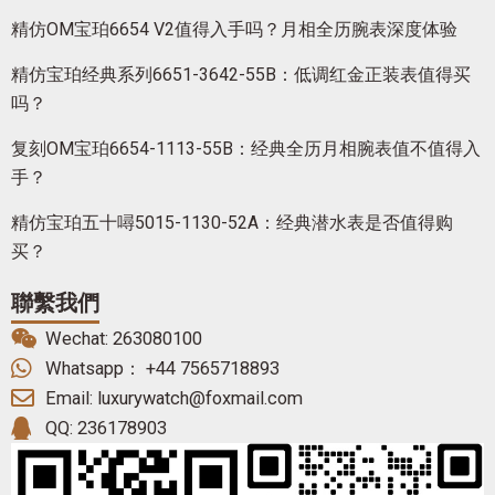
精仿OM宝珀6654 V2值得入手吗？月相全历腕表深度体验
精仿宝珀经典系列6651-3642-55B：低调红金正装表值得买
吗？
复刻OM宝珀6654-1113-55B：经典全历月相腕表值不值得入
手？
精仿宝珀五十噚5015-1130-52A：经典潜水表是否值得购
买？
聯繫我們
Wechat: 263080100
Whatsapp： +44 7565718893
Email: luxurywatch@foxmail.com
QQ: 236178903