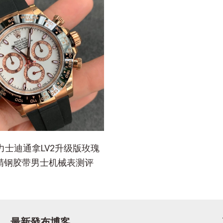
力士迪通拿LV2升级版玫瑰
L精钢胶带男士机械表测评
最新發布博客