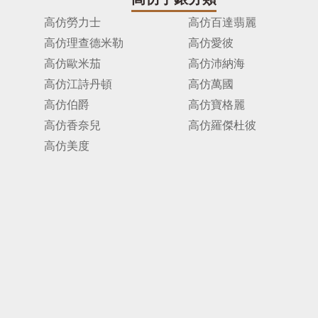
高仿勞力士
高仿百達翡麗
高仿理查德米勒
高仿愛彼
高仿歐米茄
高仿沛納海
高仿江詩丹頓
高仿萬國
高仿伯爵
高仿寶格麗
高仿香奈兒
高仿羅傑杜彼
高仿美度