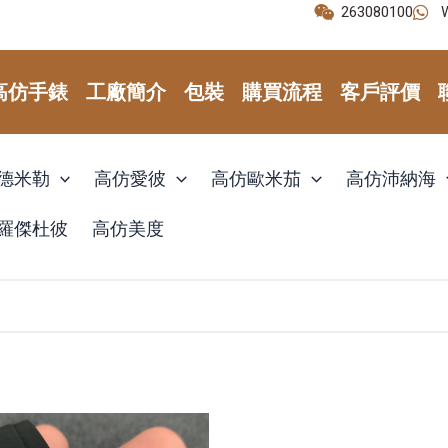
263080100
高仿手錶
工廠簡介
包裝
購買流程
客戶評價
德米勒
高仿愛彼
高仿歐米茄
高仿沛納海
羅傑杜彼
高仿美度