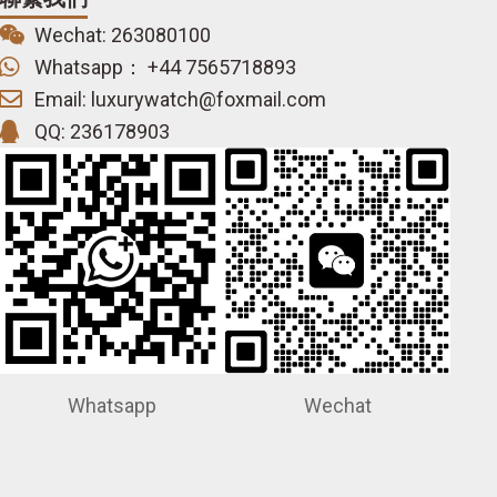
Wechat: 263080100
Whatsapp： +44 7565718893
Email: luxurywatch@foxmail.com
QQ: 236178903
Whatsapp
Wechat