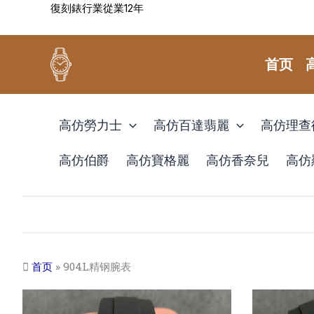
復刻錶行業從業12年
跳
至
内
首页
容
高仿勞力士
高仿百達翡麗
高仿理查
高仿伯爵
高仿寶格麗
高仿香奈兒
高仿
首页
»
904L精钢腕表