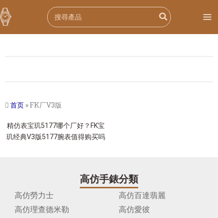
跳
Search
至
for:
内
容
首页
»
FK厂V3版
精仿表宝玑5177哪个厂好？FK宝
玑经典V3版5177腕表值得购买吗
高仿手錶分類
高仿勞力士
高仿百達翡麗
高仿理查德米勒
高仿愛彼