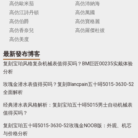
高仿歐米茄
高仿沛納海
高仿江詩丹頓
高仿萬國
高仿伯爵
高仿寶格麗
高仿香奈兒
高仿羅傑杜彼
高仿美度
最新發布博客
复刻宝珀风格复杂机械表值得买吗？BM巨匠00235实戴体验
分析
玫瑰金潜水表值得买吗？复刻Blancpain五十噚5015-3630-52
全面解析
经典潜水表风格解析：复刻宝珀五十噚5015男士自动机械表
值得买吗？
复刻宝珀五十噚5015-3630-52玫瑰金NOOB版：外观、机芯
与价格分析